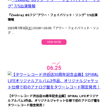
WHAT'S NEW
RELEASE
『Zeebra』BSフジ ”アワー・フェイバリット・ソング” 7/5出演
情報
COMPANY INFO
2025年7月5日(土) 25:00～26:00 『アワー・フェイバリット・ソン
グ ...
PRIVACY POLICY
CONTACT
VIEW MORE
search
2025
06.25
【タワーレコード渋谷店30周年記念企画】SPIRAL LIFEオリジナ
ルアルバム3作品、オリジナルジャケット仕様で初のアナログ盤を
タワーレコード限定発売！