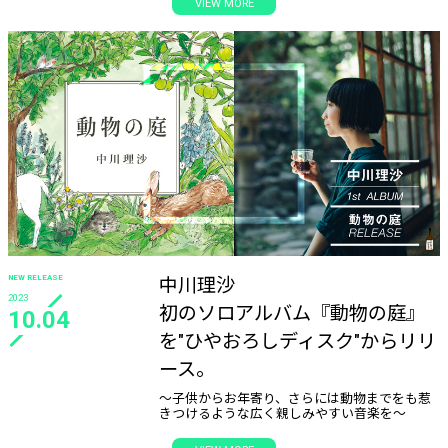
VIEW MORE
NEW RELEASE
中川理沙
2023
初のソロアルバム『動物の庭』
10.04
を"ひやおろしディスク"からリリ
ース。
～子供からお年寄り、さらには動物までをも惹
きつけるような広く親しみやすい音楽を～